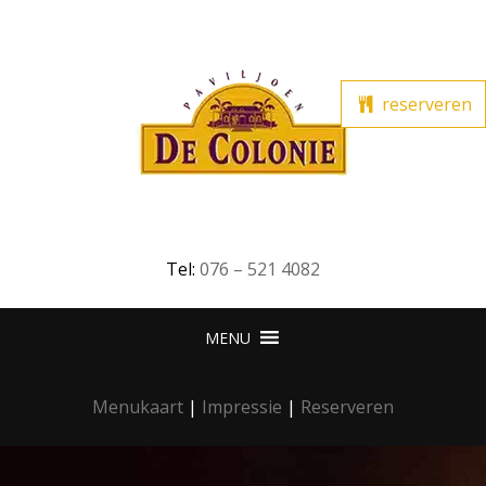
reserveren
Tel:
076 – 521 4082
Menukaart
|
Impressie
|
Reserveren