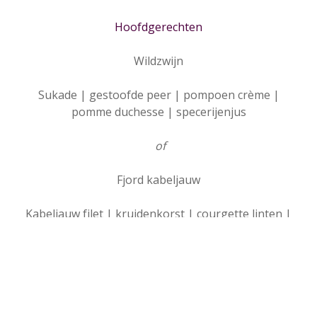
Hoofdgerechten
Wildzwijn
Sukade | gestoofde peer | pompoen crème |
pomme duchesse | specerijenjus
of
Fjord kabeljauw
Kabeljauw filet | kruidenkorst | courgette linten |
pommes fondant | beurre blanc saus
Desserts
Petit grand dessert