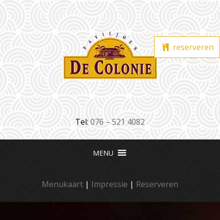
reserveren
Tel:
076 – 521 4082
Menukaart
|
Impressie
|
Reserveren