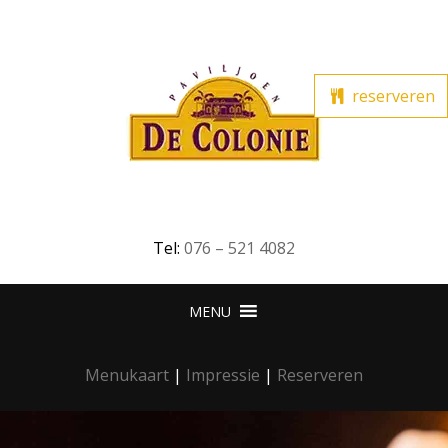
reserveren
Tel:
076 – 521 4082
Menukaart
|
Impressie
|
Reserveren